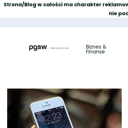
Strona/Blog w całości ma charakter reklamow
nie po
Biznes & 
Finanse
PGSW
Portal tworzony przez Was