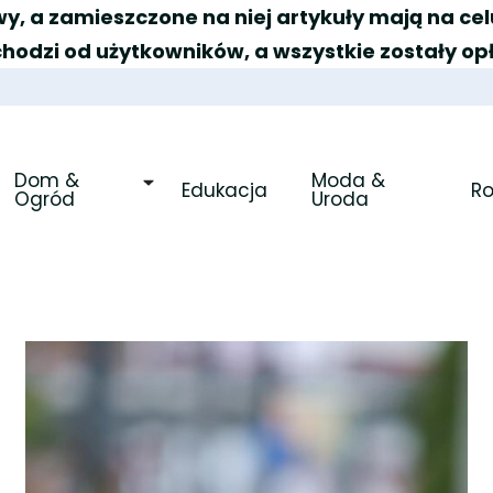
y, a zamieszczone na niej artykuły mają na c
chodzi od użytkowników, a wszystkie zostały op
Dom & 
Moda & 
Edukacja
R
Ogród
Uroda