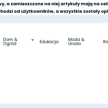
y, a zamieszczone na niej artykuły mają na c
chodzi od użytkowników, a wszystkie zostały op
Dom & 
Moda & 
Edukacja
R
Ogród
Uroda