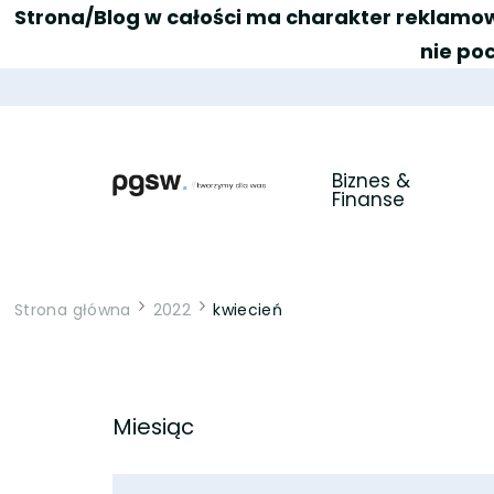
Strona/Blog w całości ma charakter reklamow
nie po
Biznes & 
Finanse
PGSW
Portal tworzony przez Was
Strona główna
2022
kwiecień
Miesiąc