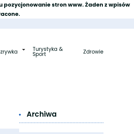
elu pozycjonowanie stron www. Żaden z wpisów
łacone.
Turystyka & 
ozrywka
Zdrowie
Sport
Archiwa