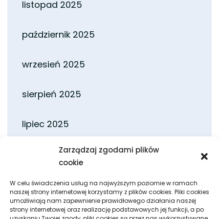
listopad 2025
październik 2025
wrzesień 2025
sierpień 2025
lipiec 2025
Zarządzaj zgodami plików
czerwiec 2025
cookie
maj 2025
W celu świadczenia usług na najwyższym poziomie w ramach
naszej strony internetowej korzystamy z plików cookies. Pliki cookies
umożliwiają nam zapewnienie prawidłowego działania naszej
strony internetowej oraz realizację podstawowych jej funkcji, a po
kwiecień 2025
uzyskaniu Twojej zgody, pliki cookies są przez nas wykorzystywane