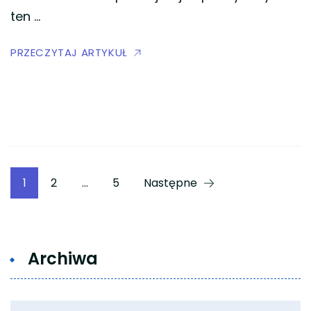
ten …
PRZECZYTAJ ARTYKUŁ
Stronicowanie
Strona
Strona
Strona
1
2
…
5
Następne
wpisów
Archiwa