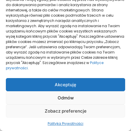
do dokonywania pomiarów i analiz korzystania ze strony
internetowej, a także do celów marketingowych. Strona
marzec 2025
wykorzystuje również pliki cookies podmiotów trzecich w celu
korzystania z zewnętrznych narzędzi analitycznych i
marketingowych. Aby wyrazić zgodę na instalowanie na Twoim
urządzeniu końcowym plików cookies wszystkich wskazanych
luty 2025
wyżej kategorii kliknij przycisk "Akceptuję". Poszczególne ustawienia
plików cookies możesz zmieniać po kliknięciu przycisku „Zobacz
preferencje”. Jeśli ustawienia odpowiadają Twoim preferencjom,
styczeń 2025
aby wyrazić zgodę na instalowanie plików cookies na Twoim
urządzeniu końcowym w wybranym przez Ciebie zakresie kliknij
przycisk "Akceptuję". Szczegółowe znajdziesz w
Polityce
grudzień 2024
prywatności
.
Akceptuję
listopad 2024
Odmów
sierpień 2024
Zobacz preferencje
czerwiec 2024
Polityka Prywatności