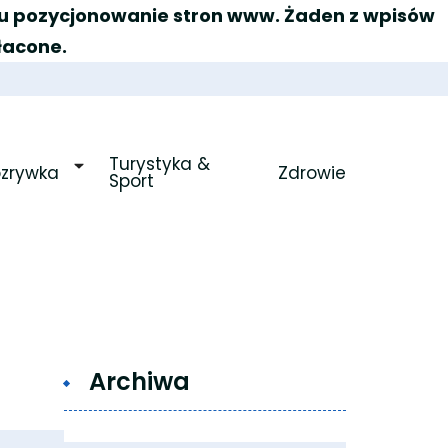
elu pozycjonowanie stron www. Żaden z wpisów
łacone.
Turystyka & 
ozrywka
Zdrowie
Sport
Archiwa