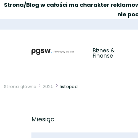
Strona/Blog w całości ma charakter reklamow
nie po
Biznes & 
Finanse
PGSW
Portal tworzony przez Was
Strona główna
2020
listopad
Miesiąc