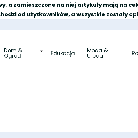
y, a zamieszczone na niej artykuły mają na c
chodzi od użytkowników, a wszystkie zostały op
Dom & 
Moda & 
Edukacja
R
Ogród
Uroda