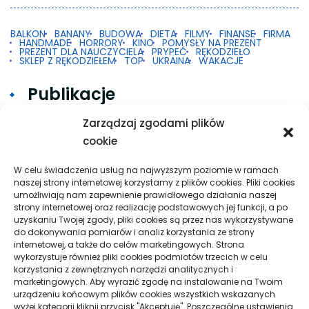
BALKON
BANANY
BUDOWA
DIETA
FILMY
FINANSE
FIRMA
HANDMADE
HORRORY
KINO
POMYSŁY NA PREZENT
PREZENT DLA NAUCZYCIELA
PRYPEĆ
RĘKODZIEŁO
SKLEP Z RĘKODZIEŁEM
TOP
UKRAINA
WAKACJE
Publikacje
Zarządzaj zgodami plików
cookie
Gdy 2FA w Google na Androidzie nie działa
Taxi w praktyce: krótkie trasy, dalsze przejazdy
W celu świadczenia usług na najwyższym poziomie w ramach
naszej strony internetowej korzystamy z plików cookies. Pliki cookies
i spokojna organizacja podróży
umożliwiają nam zapewnienie prawidłowego działania naszej
strony internetowej oraz realizację podstawowych jej funkcji, a po
Pielęgnacja podłogi po remoncie: jak wydłużyć
uzyskaniu Twojej zgody, pliki cookies są przez nas wykorzystywane
dobry efekt
do dokonywania pomiarów i analiz korzystania ze strony
internetowej, a także do celów marketingowych. Strona
Taxi Nowy Sącz–Znamirowice: plaża i przystań
wykorzystuje również pliki cookies podmiotów trzecich w celu
korzystania z zewnętrznych narzędzi analitycznych i
marketingowych. Aby wyrazić zgodę na instalowanie na Twoim
urządzeniu końcowym plików cookies wszystkich wskazanych
wyżej kategorii kliknij przycisk "Akceptuję". Poszczególne ustawienia