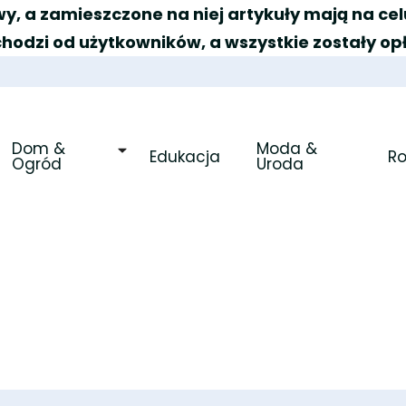
y, a zamieszczone na niej artykuły mają na c
chodzi od użytkowników, a wszystkie zostały op
Dom & 
Moda & 
Edukacja
R
Ogród
Uroda