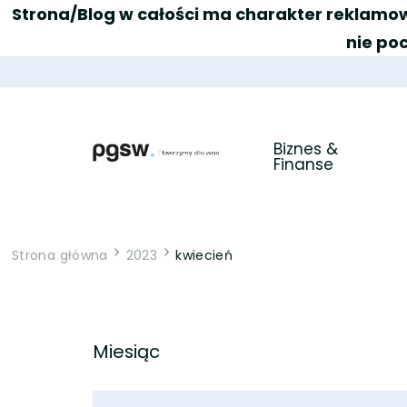
Strona/Blog w całości ma charakter reklamow
nie po
Biznes & 
Finanse
PGSW
Portal tworzony przez Was
Strona główna
2023
kwiecień
Miesiąc