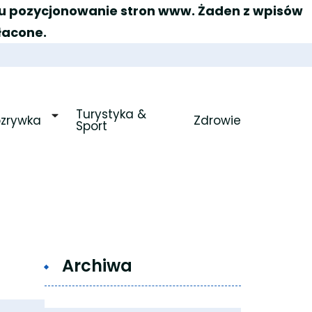
elu pozycjonowanie stron www. Żaden z wpisów
łacone.
Turystyka & 
ozrywka
Zdrowie
Sport
Archiwa