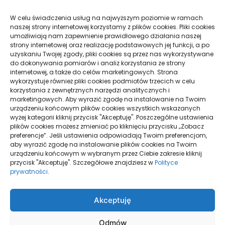
Gdy 2FA w Google na Androidzie nie działa
Taxi w praktyce: krótkie trasy, dalsze przejazdy
W celu świadczenia usług na najwyższym poziomie w ramach
naszej strony internetowej korzystamy z plików cookies. Pliki cookies
i spokojna organizacja podróży
umożliwiają nam zapewnienie prawidłowego działania naszej
strony internetowej oraz realizację podstawowych jej funkcji, a po
Pielęgnacja podłogi po remoncie: jak wydłużyć
uzyskaniu Twojej zgody, pliki cookies są przez nas wykorzystywane
dobry efekt
do dokonywania pomiarów i analiz korzystania ze strony
internetowej, a także do celów marketingowych. Strona
Taxi Nowy Sącz–Znamirowice: plaża i przystań
wykorzystuje również pliki cookies podmiotów trzecich w celu
korzystania z zewnętrznych narzędzi analitycznych i
marketingowych. Aby wyrazić zgodę na instalowanie na Twoim
urządzeniu końcowym plików cookies wszystkich wskazanych
Strony
wyżej kategorii kliknij przycisk "Akceptuję". Poszczególne ustawienia
plików cookies możesz zmieniać po kliknięciu przycisku „Zobacz
preferencje”. Jeśli ustawienia odpowiadają Twoim preferencjom,
aby wyrazić zgodę na instalowanie plików cookies na Twoim
urządzeniu końcowym w wybranym przez Ciebie zakresie kliknij
Polityka Prywatności
przycisk "Akceptuję". Szczegółowe znajdziesz w
Polityce
prywatności
.
Strona główna
Akceptuję
Odmów