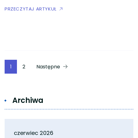
PRZECZYTAJ ARTYKUŁ
Stronicowanie
Strona
Strona
1
2
Następne
wpisów
Archiwa
czerwiec 2026