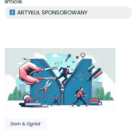
limicie.
ARTYKUŁ SPONSOROWANY
Nawigacja
wpisu
Dom & Ogród