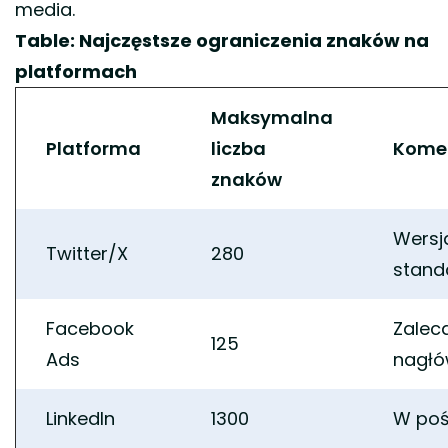
media.
Table: Najczęstsze ograniczenia znaków na
platformach
Maksymalna
Platforma
liczba
Kome
znaków
Wersj
Twitter/X
280
stan
Facebook
Zalec
125
Ads
nagłó
LinkedIn
1300
W poś