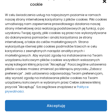
cookie
Gdy 2FA w Google na Androidzie nie działa
Taxi w praktyce: krótkie trasy, dalsze przejazdy
W celu świadczenia usług na najwyższym poziomie w ramach
naszej strony internetowej korzystamy z plików cookies. Pliki cookies
i spokojna organizacja podróży
umożliwiają nam zapewnienie prawidłowego działania naszej
strony internetowej oraz realizację podstawowych jej funkcji, a po
Pielęgnacja podłogi po remoncie: jak wydłużyć
uzyskaniu Twojej zgody, pliki cookies są przez nas wykorzystywane
dobry efekt
do dokonywania pomiarów i analiz korzystania ze strony
internetowej, a także do celów marketingowych. Strona
Taxi Nowy Sącz–Znamirowice: plaża i przystań
wykorzystuje również pliki cookies podmiotów trzecich w celu
korzystania z zewnętrznych narzędzi analitycznych i
marketingowych. Aby wyrazić zgodę na instalowanie na Twoim
urządzeniu końcowym plików cookies wszystkich wskazanych
Strony
wyżej kategorii kliknij przycisk "Akceptuję". Poszczególne ustawienia
plików cookies możesz zmieniać po kliknięciu przycisku „Zobacz
preferencje”. Jeśli ustawienia odpowiadają Twoim preferencjom,
aby wyrazić zgodę na instalowanie plików cookies na Twoim
urządzeniu końcowym w wybranym przez Ciebie zakresie kliknij
Polityka Prywatności
przycisk "Akceptuję". Szczegółowe znajdziesz w
Polityce
prywatności
.
Strona główna
Akceptuję