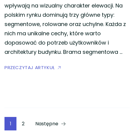
wpływają na wizualny charakter elewacji. Na
polskim rynku dominują trzy główne typy:
segmentowe, rolowane oraz uchylne. Każda z
nich ma unikalne cechy, które warto
dopasować do potrzeb użytkowników i
architektury budynku. Brama segmentowa …
PRZECZYTAJ ARTYKUŁ
Stronicowanie
Strona
Strona
1
2
Następne