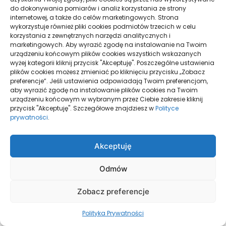
do dokonywania pomiarów i analiz korzystania ze strony
styczeń 2026
internetowej, a także do celów marketingowych. Strona
wykorzystuje również pliki cookies podmiotów trzecich w celu
korzystania z zewnętrznych narzędzi analitycznych i
marketingowych. Aby wyrazić zgodę na instalowanie na Twoim
grudzień 2025
urządzeniu końcowym plików cookies wszystkich wskazanych
wyżej kategorii kliknij przycisk "Akceptuję". Poszczególne ustawienia
plików cookies możesz zmieniać po kliknięciu przycisku „Zobacz
listopad 2025
preferencje”. Jeśli ustawienia odpowiadają Twoim preferencjom,
aby wyrazić zgodę na instalowanie plików cookies na Twoim
urządzeniu końcowym w wybranym przez Ciebie zakresie kliknij
przycisk "Akceptuję". Szczegółowe znajdziesz w
Polityce
październik 2025
prywatności
.
wrzesień 2025
Akceptuję
Odmów
sierpień 2025
Zobacz preferencje
lipiec 2025
Polityka Prywatności