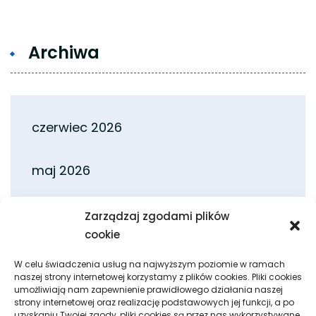
wpisów
Archiwa
czerwiec 2026
maj 2026
kwiecień 2026
Zarządzaj zgodami plików
cookie
marzec 2026
W celu świadczenia usług na najwyższym poziomie w ramach
naszej strony internetowej korzystamy z plików cookies. Pliki cookies
umożliwiają nam zapewnienie prawidłowego działania naszej
luty 2026
strony internetowej oraz realizację podstawowych jej funkcji, a po
uzyskaniu Twojej zgody, pliki cookies są przez nas wykorzystywane