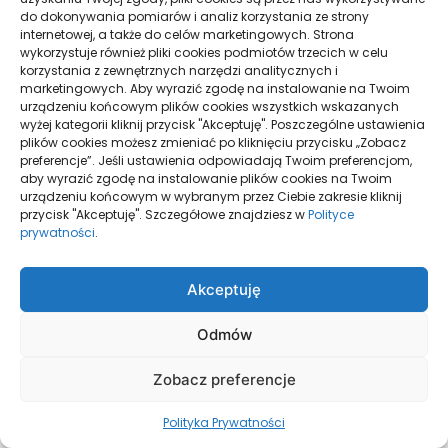
sierpień 2025
do dokonywania pomiarów i analiz korzystania ze strony
internetowej, a także do celów marketingowych. Strona
wykorzystuje również pliki cookies podmiotów trzecich w celu
lipiec 2025
korzystania z zewnętrznych narzędzi analitycznych i
marketingowych. Aby wyrazić zgodę na instalowanie na Twoim
urządzeniu końcowym plików cookies wszystkich wskazanych
wyżej kategorii kliknij przycisk "Akceptuję". Poszczególne ustawienia
czerwiec 2025
plików cookies możesz zmieniać po kliknięciu przycisku „Zobacz
preferencje”. Jeśli ustawienia odpowiadają Twoim preferencjom,
aby wyrazić zgodę na instalowanie plików cookies na Twoim
maj 2025
urządzeniu końcowym w wybranym przez Ciebie zakresie kliknij
przycisk "Akceptuję". Szczegółowe znajdziesz w
Polityce
prywatności
.
kwiecień 2025
Akceptuję
marzec 2025
Odmów
luty 2025
Zobacz preferencje
Polityka Prywatności
styczeń 2025