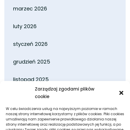
marzec 2026
luty 2026
styczeń 2026
grudzień 2025
listopad 2025
Zarządzaj zgodami plików
październik 2025
cookie
W celu świadczenia usług na najwyższym poziomie w ramach
wrzesień 2025
naszej strony internetowej korzystamy z plików cookies. Pliki cookies
umożliwiają nam zapewnienie prawidłowego działania naszej
strony internetowej oraz realizację podstawowych jej funkcji, a po
uzyskaniu Twojej zgody, pliki cookies są przez nas wykorzystywane