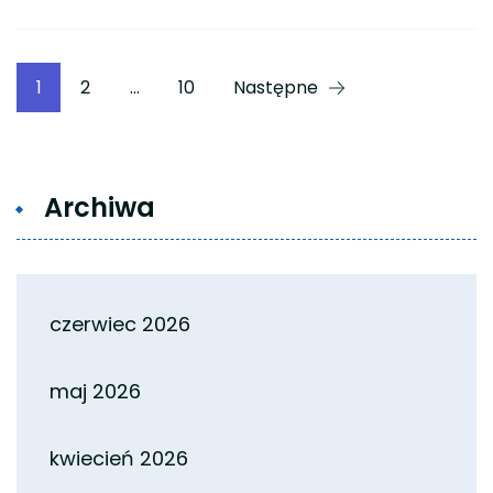
Stronicowanie
Strona
Strona
Strona
1
2
…
10
Następne
wpisów
Archiwa
czerwiec 2026
maj 2026
kwiecień 2026