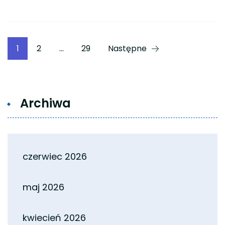
Stronicowanie
Strona
Strona
Strona
1
2
…
29
Następne
wpisów
Archiwa
czerwiec 2026
maj 2026
kwiecień 2026