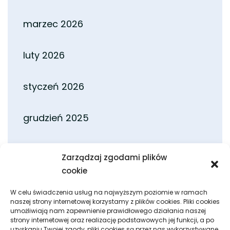
marzec 2026
luty 2026
styczeń 2026
grudzień 2025
listopad 2025
Zarządzaj zgodami plików
cookie
październik 2025
W celu świadczenia usług na najwyższym poziomie w ramach
naszej strony internetowej korzystamy z plików cookies. Pliki cookies
wrzesień 2025
umożliwiają nam zapewnienie prawidłowego działania naszej
strony internetowej oraz realizację podstawowych jej funkcji, a po
uzyskaniu Twojej zgody, pliki cookies są przez nas wykorzystywane