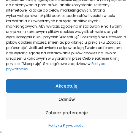
do dokonywania pomiarów i analiz korzystania ze strony
sierpień 2025
internetowej, a także do celów marketingowych. Strona
wykorzystuje również pliki cookies podmiotów trzecich w celu
korzystania z zewnętrznych narzędzi analitycznych i
lipiec 2025
marketingowych. Aby wyrazić zgodę na instalowanie na Twoim
urządzeniu końcowym plików cookies wszystkich wskazanych
wyżej kategorii kliknij przycisk "Akceptuję". Poszczególne ustawienia
plików cookies możesz zmieniać po kliknięciu przycisku „Zobacz
czerwiec 2025
preferencje”. Jeśli ustawienia odpowiadają Twoim preferencjom,
aby wyrazić zgodę na instalowanie plików cookies na Twoim
urządzeniu końcowym w wybranym przez Ciebie zakresie kliknij
maj 2025
przycisk "Akceptuję". Szczegółowe znajdziesz w
Polityce
prywatności
.
kwiecień 2025
Akceptuję
marzec 2025
Odmów
Zobacz preferencje
luty 2025
Polityka Prywatności