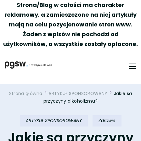
Strona/Blog w całości ma charakter
reklamowy, a zamieszczone na niej artykuły
mają na celu pozycjonowanie stron www.
Żaden z wpisów nie pochodzi od
użytkowników, a wszystkie zostały opłacone.
PGSW
Portal tworzony przez Was
Strona główna
ARTYKUŁ SPONSOROWANY
Jakie są
przyczyny alkoholizmu?
ARTYKUŁ SPONSOROWANY
Zdrowie
Jakie są przyczyny