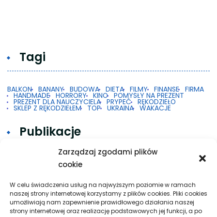
Tagi
BALKON
BANANY
BUDOWA
DIETA
FILMY
FINANSE
FIRMA
HANDMADE
HORRORY
KINO
POMYSŁY NA PREZENT
PREZENT DLA NAUCZYCIELA
PRYPEĆ
RĘKODZIEŁO
SKLEP Z RĘKODZIEŁEM
TOP
UKRAINA
WAKACJE
Publikacje
Zarządzaj zgodami plików
cookie
Gdy 2FA w Google na Androidzie nie działa
Taxi w praktyce: krótkie trasy, dalsze przejazdy
W celu świadczenia usług na najwyższym poziomie w ramach
naszej strony internetowej korzystamy z plików cookies. Pliki cookies
i spokojna organizacja podróży
umożliwiają nam zapewnienie prawidłowego działania naszej
strony internetowej oraz realizację podstawowych jej funkcji, a po
Pielęgnacja podłogi po remoncie: jak wydłużyć