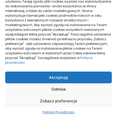
uzyskaniu Twojej zgody, pliki cookies są przez nas wykorzystywane
dobry efekt
do dokonywania pomiarów i analiz korzystania ze strony
internetowej, a także do celów marketingowych. Strona
Taxi Nowy Sącz–Znamirowice: plaża i przystań
wykorzystuje również pliki cookies podmiotów trzecich w celu
korzystania z zewnętrznych narzędzi analitycznych i
marketingowych. Aby wyrazić zgodę na instalowanie na Twoim
urządzeniu końcowym plików cookies wszystkich wskazanych
Strony
wyżej kategorii kliknij przycisk "Akceptuję". Poszczególne ustawienia
plików cookies możesz zmieniać po kliknięciu przycisku „Zobacz
preferencje”. Jeśli ustawienia odpowiadają Twoim preferencjom,
aby wyrazić zgodę na instalowanie plików cookies na Twoim
urządzeniu końcowym w wybranym przez Ciebie zakresie kliknij
Polityka Prywatności
przycisk "Akceptuję". Szczegółowe znajdziesz w
Polityce
prywatności
.
Strona główna
Akceptuję
Odmów
Zobacz preferencje
Wszelkie prawa zastrzeżone - PGS
Zamieść
Polityka Prywatności
we
komentarz