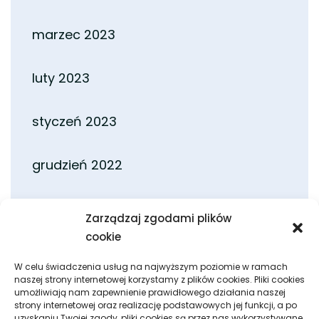
marzec 2023
luty 2023
styczeń 2023
grudzień 2022
listopad 2022
Zarządzaj zgodami plików
cookie
październik 2022
W celu świadczenia usług na najwyższym poziomie w ramach
naszej strony internetowej korzystamy z plików cookies. Pliki cookies
umożliwiają nam zapewnienie prawidłowego działania naszej
wrzesień 2022
strony internetowej oraz realizację podstawowych jej funkcji, a po
uzyskaniu Twojej zgody, pliki cookies są przez nas wykorzystywane