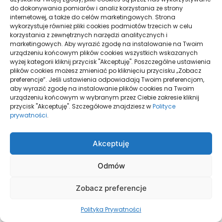
do dokonywania pomiarów i analiz korzystania ze strony
sierpień 2022
internetowej, a także do celów marketingowych. Strona
wykorzystuje również pliki cookies podmiotów trzecich w celu
korzystania z zewnętrznych narzędzi analitycznych i
lipiec 2022
marketingowych. Aby wyrazić zgodę na instalowanie na Twoim
urządzeniu końcowym plików cookies wszystkich wskazanych
wyżej kategorii kliknij przycisk "Akceptuję". Poszczególne ustawienia
plików cookies możesz zmieniać po kliknięciu przycisku „Zobacz
czerwiec 2022
preferencje”. Jeśli ustawienia odpowiadają Twoim preferencjom,
aby wyrazić zgodę na instalowanie plików cookies na Twoim
urządzeniu końcowym w wybranym przez Ciebie zakresie kliknij
maj 2022
przycisk "Akceptuję". Szczegółowe znajdziesz w
Polityce
prywatności
.
kwiecień 2022
Akceptuję
marzec 2022
Odmów
Zobacz preferencje
luty 2022
Polityka Prywatności