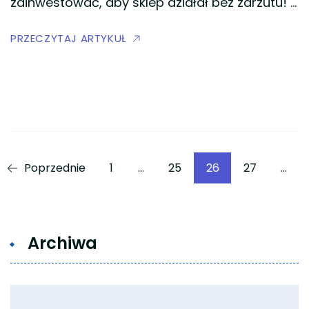
zainwestować, aby sklep działał bez zarzutu! …
PRZECZYTAJ ARTYKUŁ
Stronicowanie
Strona
Strona
Strona
Strona
Poprzednie
1
…
25
26
27
…
wpisów
Archiwa