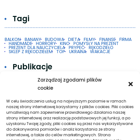
Tagi
BALKON
BANANY
BUDOWA
DIETA
FILMY
FINANSE
FIRMA
HANDMADE
HORRORY
KINO
POMYSŁY NA PREZENT
PREZENT DLA NAUCZYCIELA
PRYPEĆ
RĘKODZIEŁO
SKLEP Z RĘKODZIEŁEM
TOP
UKRAINA
WAKACJE
Publikacje
Zarządzaj zgodami plików
cookie
Gdy 2FA w Google na Androidzie nie działa
Taxi w praktyce: krótkie trasy, dalsze przejazdy
W celu świadczenia usług na najwyższym poziomie w ramach
naszej strony internetowej korzystamy z plików cookies. Pliki cookies
i spokojna organizacja podróży
umożliwiają nam zapewnienie prawidłowego działania naszej
strony internetowej oraz realizację podstawowych jej funkcji, a po
Pielęgnacja podłogi po remoncie: jak wydłużyć
uzyskaniu Twojej zgody, pliki cookies są przez nas wykorzystywane
dobry efekt
do dokonywania pomiarów i analiz korzystania ze strony
internetowej, a także do celów marketingowych. Strona
Taxi Nowy Sącz–Znamirowice: plaża i przystań