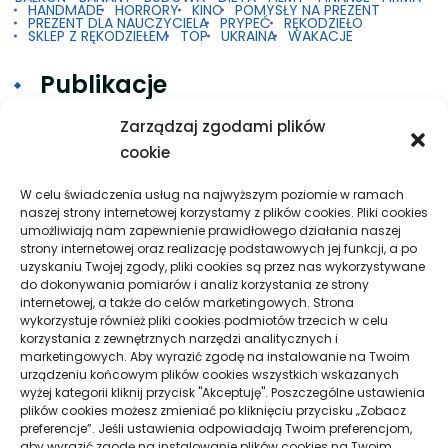
HANDMADE
HORRORY
KINO
POMYSŁY NA PREZENT
PREZENT DLA NAUCZYCIELA
PRYPEĆ
RĘKODZIEŁO
SKLEP Z RĘKODZIEŁEM
TOP
UKRAINA
WAKACJE
Publikacje
Zarządzaj zgodami plików
cookie
Gdy 2FA w Google na Androidzie nie działa
Taxi w praktyce: krótkie trasy, dalsze przejazdy
W celu świadczenia usług na najwyższym poziomie w ramach
naszej strony internetowej korzystamy z plików cookies. Pliki cookies
i spokojna organizacja podróży
umożliwiają nam zapewnienie prawidłowego działania naszej
strony internetowej oraz realizację podstawowych jej funkcji, a po
Pielęgnacja podłogi po remoncie: jak wydłużyć
uzyskaniu Twojej zgody, pliki cookies są przez nas wykorzystywane
dobry efekt
do dokonywania pomiarów i analiz korzystania ze strony
internetowej, a także do celów marketingowych. Strona
Taxi Nowy Sącz–Znamirowice: plaża i przystań
wykorzystuje również pliki cookies podmiotów trzecich w celu
korzystania z zewnętrznych narzędzi analitycznych i
marketingowych. Aby wyrazić zgodę na instalowanie na Twoim
urządzeniu końcowym plików cookies wszystkich wskazanych
Strony
wyżej kategorii kliknij przycisk "Akceptuję". Poszczególne ustawienia
plików cookies możesz zmieniać po kliknięciu przycisku „Zobacz
preferencje”. Jeśli ustawienia odpowiadają Twoim preferencjom,
aby wyrazić zgodę na instalowanie plików cookies na Twoim