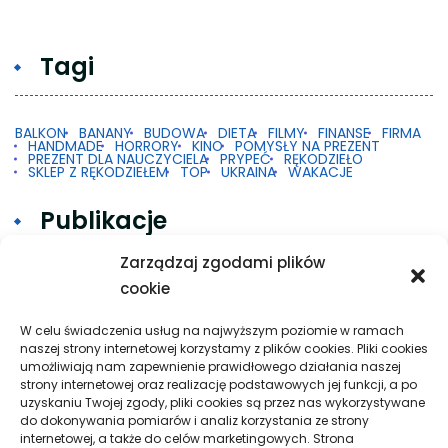
Tagi
BALKON
BANANY
BUDOWA
DIETA
FILMY
FINANSE
FIRMA
HANDMADE
HORRORY
KINO
POMYSŁY NA PREZENT
PREZENT DLA NAUCZYCIELA
PRYPEĆ
RĘKODZIEŁO
SKLEP Z RĘKODZIEŁEM
TOP
UKRAINA
WAKACJE
Publikacje
Zarządzaj zgodami plików
cookie
Gdy 2FA w Google na Androidzie nie działa
Taxi w praktyce: krótkie trasy, dalsze przejazdy
W celu świadczenia usług na najwyższym poziomie w ramach
naszej strony internetowej korzystamy z plików cookies. Pliki cookies
i spokojna organizacja podróży
umożliwiają nam zapewnienie prawidłowego działania naszej
strony internetowej oraz realizację podstawowych jej funkcji, a po
Pielęgnacja podłogi po remoncie: jak wydłużyć
uzyskaniu Twojej zgody, pliki cookies są przez nas wykorzystywane
dobry efekt
do dokonywania pomiarów i analiz korzystania ze strony
internetowej, a także do celów marketingowych. Strona