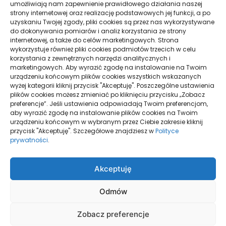
umożliwiają nam zapewnienie prawidłowego działania naszej
strony internetowej oraz realizację podstawowych jej funkcji, a po
Pielęgnacja podłogi po remoncie: jak wydłużyć
uzyskaniu Twojej zgody, pliki cookies są przez nas wykorzystywane
dobry efekt
do dokonywania pomiarów i analiz korzystania ze strony
internetowej, a także do celów marketingowych. Strona
Taxi Nowy Sącz–Znamirowice: plaża i przystań
wykorzystuje również pliki cookies podmiotów trzecich w celu
korzystania z zewnętrznych narzędzi analitycznych i
marketingowych. Aby wyrazić zgodę na instalowanie na Twoim
urządzeniu końcowym plików cookies wszystkich wskazanych
Strony
wyżej kategorii kliknij przycisk "Akceptuję". Poszczególne ustawienia
plików cookies możesz zmieniać po kliknięciu przycisku „Zobacz
preferencje”. Jeśli ustawienia odpowiadają Twoim preferencjom,
aby wyrazić zgodę na instalowanie plików cookies na Twoim
urządzeniu końcowym w wybranym przez Ciebie zakresie kliknij
Polityka Prywatności
przycisk "Akceptuję". Szczegółowe znajdziesz w
Polityce
prywatności
.
Strona główna
Akceptuję
Odmów
Zobacz preferencje