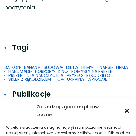
poczytania.
Tagi
BALKON
BANANY
BUDOWA
DIETA
FILMY
FINANSE
FIRMA
HANDMADE
HORRORY
KINO
POMYSŁY NA PREZENT
PREZENT DLA NAUCZYCIELA
PRYPEĆ
RĘKODZIEŁO
SKLEP Z RĘKODZIEŁEM
TOP
UKRAINA
WAKACJE
Publikacje
Zarządzaj zgodami plików
cookie
Gdy 2FA w Google na Androidzie nie działa
Taxi w praktyce: krótkie trasy, dalsze przejazdy
W celu świadczenia usług na najwyższym poziomie w ramach
naszej strony internetowej korzystamy z plików cookies. Pliki cookies
i spokojna organizacja podróży