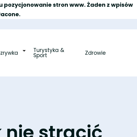
elu pozycjonowanie stron www. Żaden z wpisów
łacone.
Turystyka & 
ozrywka
Zdrowie
Sport
 nie stracić