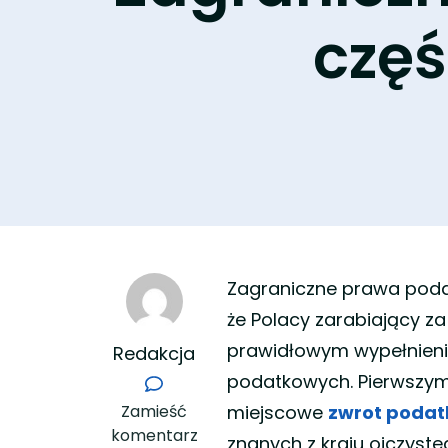
częś
Zagraniczne prawa podatk
że Polacy zarabiający za
prawidłowym wypełnien
Redakcja
podatkowych. Pierwszym z
we
Zamieść
miejscowe
zwrot podat
wpisie
komentarz
znanych z kraju ojczyst