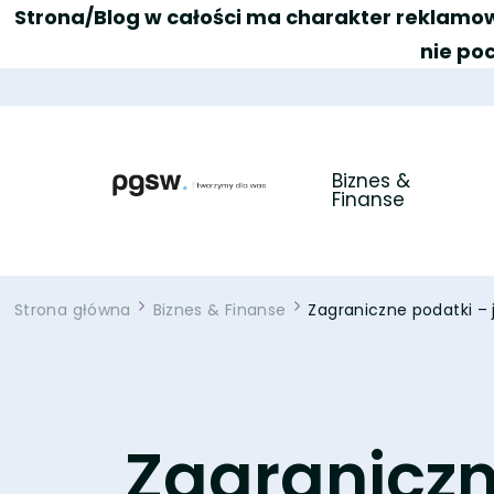
Strona/Blog w całości ma charakter reklamow
nie po
Biznes & 
Finanse
PGSW
Portal tworzony przez Was
Strona główna
Biznes & Finanse
Zagraniczne podatki – j
Zagraniczne