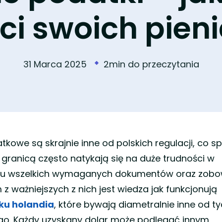
ci swoich pien
31 Marca 2025
2min do przeczytania
owe są skrajnie inne od polskich regulacji, co sp
 granicą często natykają się na duże trudności w
iu wszelkich wymaganych dokumentów oraz zobo
 ważniejszych z nich jest wiedza jak funkcjonują
ku holandia
, które bywają diametralnie inne od t
ego. Każdy uzyskany dolar może podlegać innym