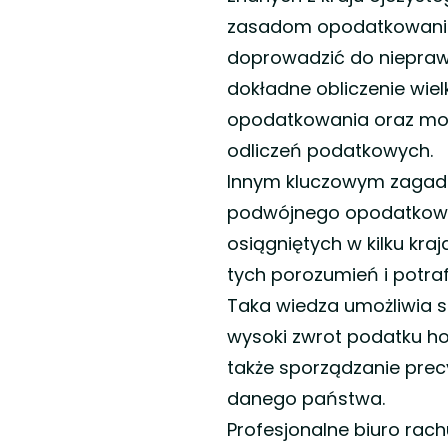
Zagraniczne
zasadom opodatkowania,
podatki
doprowadzić do nieprawi
–
jak
dokładne obliczenie wie
nie
opodatkowania oraz możl
stracić
odliczeń podatkowych.
części
swoich
Innym kluczowym zagad
pieniędzy
podwójnego opodatkowan
osiągniętych w kilku kra
tych porozumień i potraf
Taka wiedza umożliwia sk
wysoki zwrot podatku ho
także sporządzanie pre
danego państwa.
Profesjonalne biuro rac