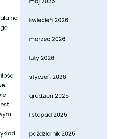
maj 2026
wala na
kwiecień 2026
ego
marzec 2026
luty 2026
iłości
styczeń 2026
we.
wie
grudzień 2025
jest
owym
listopad 2025
zykład
październik 2025