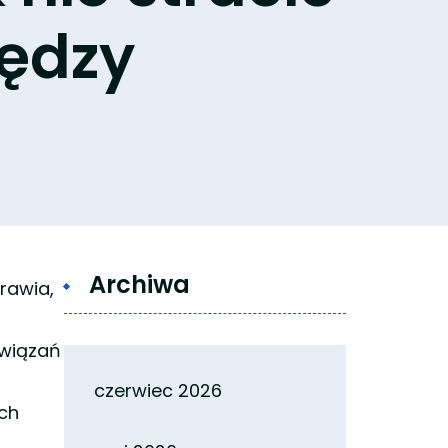
iędzy
Archiwa
rawia,
wiązań
czerwiec 2026
ych