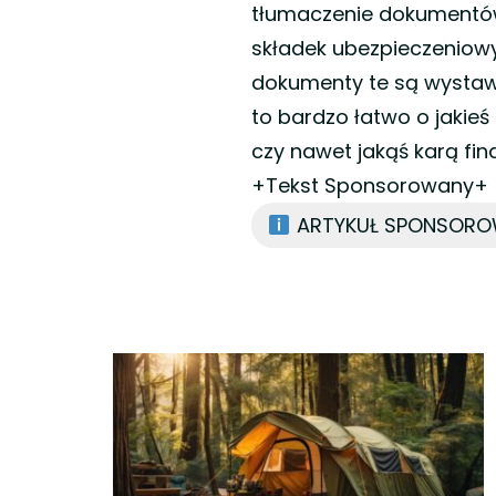
tłumaczenie dokumentów
składek ubezpieczeniowy
dokumenty te są wystawio
to bardzo łatwo o jakieś
czy nawet jakąś karą fi
+Tekst Sponsorowany+
ARTYKUŁ SPONSOR
Nawigacja
wpisu