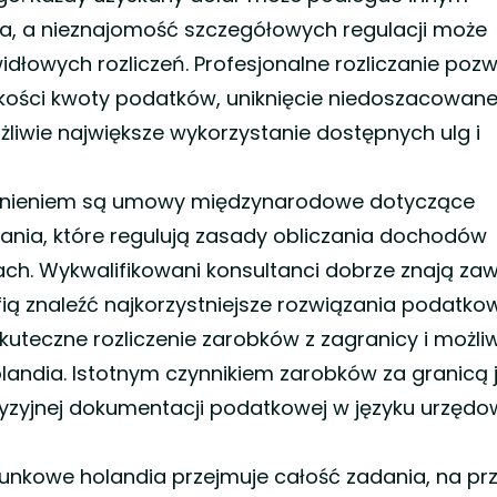
 a nieznajomość szczegółowych regulacji może
dłowych rozliczeń. Profesjonalne rozliczanie poz
lkości kwoty podatków, uniknięcie niedoszacowan
iwie największe wykorzystanie dostępnych ulg i
nieniem są umowy międzynarodowe dotyczące
ia, które regulują zasady obliczania dochodów
jach. Wykwalifikowani konsultanci dobrze znają zaw
ią znaleźć najkorzystniejsze rozwiązania podatko
uteczne rozliczenie zarobków z zagranicy i możli
landia. Istotnym czynnikiem zarobków za granicą 
cyzyjnej dokumentacji podatkowej w języku urzęd
hunkowe holandia przejmuje całość zadania, na pr