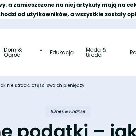
y, a zamieszczone na niej artykuły mają na c
chodzi od użytkowników, a wszystkie zostały op
Dom & 
Moda & 
Edukacja
R
Ogród
Uroda
ak nie stracić części swoich pieniędzy
Biznes & Finanse
 podatki – jak