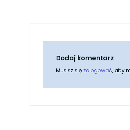
Dodaj komentarz
Musisz się
zalogować
, aby 