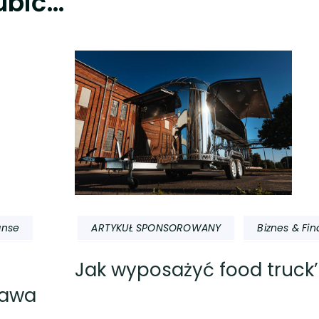
ubić…
anse
ARTYKUŁ SPONSOROWANY
Biznes & Fi
Jak wyposażyć food truck
zawa