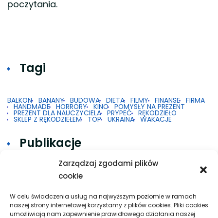
poczytania.
Tagi
BALKON
BANANY
BUDOWA
DIETA
FILMY
FINANSE
FIRMA
HANDMADE
HORRORY
KINO
POMYSŁY NA PREZENT
PREZENT DLA NAUCZYCIELA
PRYPEĆ
RĘKODZIEŁO
SKLEP Z RĘKODZIEŁEM
TOP
UKRAINA
WAKACJE
Publikacje
Zarządzaj zgodami plików
cookie
Gdy 2FA w Google na Androidzie nie działa
Taxi w praktyce: krótkie trasy, dalsze przejazdy
W celu świadczenia usług na najwyższym poziomie w ramach
naszej strony internetowej korzystamy z plików cookies. Pliki cookies
i spokojna organizacja podróży
umożliwiają nam zapewnienie prawidłowego działania naszej