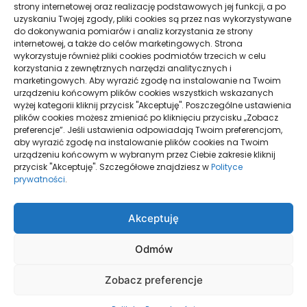
strony internetowej oraz realizację podstawowych jej funkcji, a po
Pielęgnacja podłogi po remoncie: jak wydłużyć
uzyskaniu Twojej zgody, pliki cookies są przez nas wykorzystywane
dobry efekt
do dokonywania pomiarów i analiz korzystania ze strony
internetowej, a także do celów marketingowych. Strona
Taxi Nowy Sącz–Znamirowice: plaża i przystań
wykorzystuje również pliki cookies podmiotów trzecich w celu
korzystania z zewnętrznych narzędzi analitycznych i
marketingowych. Aby wyrazić zgodę na instalowanie na Twoim
urządzeniu końcowym plików cookies wszystkich wskazanych
Strony
wyżej kategorii kliknij przycisk "Akceptuję". Poszczególne ustawienia
plików cookies możesz zmieniać po kliknięciu przycisku „Zobacz
preferencje”. Jeśli ustawienia odpowiadają Twoim preferencjom,
aby wyrazić zgodę na instalowanie plików cookies na Twoim
urządzeniu końcowym w wybranym przez Ciebie zakresie kliknij
Polityka Prywatności
przycisk "Akceptuję". Szczegółowe znajdziesz w
Polityce
prywatności
.
Strona główna
Akceptuję
Odmów
Zobacz preferencje
Wszelkie prawa zastrzeżone - PGS
Zamieść