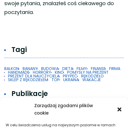
swoje pytania, znalazłeś coś ciekawego do
poczytania.
Tagi
BALKON
BANANY
BUDOWA
DIETA
FILMY
FINANSE
FIRMA
HANDMADE
HORRORY
KINO
POMYSŁY NA PREZENT
PREZENT DLA NAUCZYCIELA
PRYPEĆ
RĘKODZIEŁO
SKLEP Z RĘKODZIEŁEM
TOP
UKRAINA
WAKACJE
Publikacje
Zarządzaj zgodami plików
cookie
Gdy 2FA w Google na Androidzie nie działa
Taxi w praktyce: krótkie trasy, dalsze przejazdy
W celu świadczenia usług na najwyższym poziomie w ramach