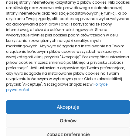
naszej strony internetowej korzystamy z plików cookies. Pliki cookies
i spokojna organizacja podróży
umożliwiają nam zapewnienie prawidłowego działania naszej
strony internetowej oraz realizację podstawowych jej funkcji, a po
Pielęgnacja podłogi po remoncie: jak wydłużyć
uzyskaniu Twojej zgody, pliki cookies są przez nas wykorzystywane
dobry efekt
do dokonywania pomiarów i analiz korzystania ze strony
internetowej, a także do celów marketingowych. Strona
Taxi Nowy Sącz–Znamirowice: plaża i przystań
wykorzystuje również pliki cookies podmiotów trzecich w celu
korzystania z zewnętrznych narzędzi analitycznych i
marketingowych. Aby wyrazić zgodę na instalowanie na Twoim
urządzeniu końcowym plików cookies wszystkich wskazanych
Strony
wyżej kategorii kliknij przycisk "Akceptuję". Poszczególne ustawienia
plików cookies możesz zmieniać po kliknięciu przycisku „Zobacz
preferencje”. Jeśli ustawienia odpowiadają Twoim preferencjom,
aby wyrazić zgodę na instalowanie plików cookies na Twoim
urządzeniu końcowym w wybranym przez Ciebie zakresie kliknij
Polityka Prywatności
przycisk "Akceptuję". Szczegółowe znajdziesz w
Polityce
prywatności
.
Strona główna
Akceptuję
Odmów
Zobacz preferencje