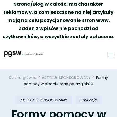
Strona/Blog w całości ma charakter
reklamowy, a zamieszczone na niej artykuły
mają na celu pozycjonowanie stron www.
Żaden z wpisów nie pochodzi od
użytkowników, a wszystkie zostały opłacone.
PGSW
Portal tworzony przez Was
Strona główna
ARTYKUŁ SPONSOROWANY
Formy
pomocy w pisaniu prac po angielsku
ARTYKUŁ SPONSOROWANY
Edukacja
Formy pomocy w