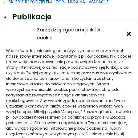
SKLEP Z RĘKODZIEŁEM
TOP
UKRAINA
WAKACJE
Publikacje
Zarządzaj zgodami plików
cookie
Gdy 2FA w Google na Androidzie nie działa
Taxi w praktyce: krótkie trasy, dalsze przejazdy
W celu świadczenia usług na najwyższym poziomie w ramach
naszej strony internetowej korzystamy z plików cookies. Pliki cookies
i spokojna organizacja podróży
umożliwiają nam zapewnienie prawidłowego działania naszej
strony internetowej oraz realizację podstawowych jej funkcji, a po
Pielęgnacja podłogi po remoncie: jak wydłużyć
uzyskaniu Twojej zgody, pliki cookies są przez nas wykorzystywane
dobry efekt
do dokonywania pomiarów i analiz korzystania ze strony
internetowej, a także do celów marketingowych. Strona
Taxi Nowy Sącz–Znamirowice: plaża i przystań
wykorzystuje również pliki cookies podmiotów trzecich w celu
korzystania z zewnętrznych narzędzi analitycznych i
marketingowych. Aby wyrazić zgodę na instalowanie na Twoim
urządzeniu końcowym plików cookies wszystkich wskazanych
Strony
wyżej kategorii kliknij przycisk "Akceptuję". Poszczególne ustawienia
plików cookies możesz zmieniać po kliknięciu przycisku „Zobacz
preferencje”. Jeśli ustawienia odpowiadają Twoim preferencjom,
aby wyrazić zgodę na instalowanie plików cookies na Twoim
urządzeniu końcowym w wybranym przez Ciebie zakresie kliknij
Polityka Prywatności