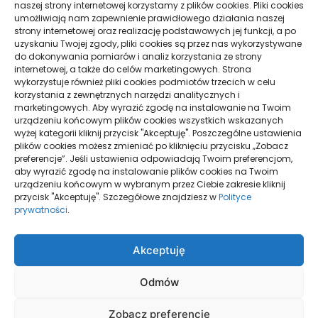
naszej strony internetowej korzystamy z plików cookies. Pliki cookies
i spokojna organizacja podróży
umożliwiają nam zapewnienie prawidłowego działania naszej
strony internetowej oraz realizację podstawowych jej funkcji, a po
Pielęgnacja podłogi po remoncie: jak wydłużyć
uzyskaniu Twojej zgody, pliki cookies są przez nas wykorzystywane
dobry efekt
do dokonywania pomiarów i analiz korzystania ze strony
internetowej, a także do celów marketingowych. Strona
Taxi Nowy Sącz–Znamirowice: plaża i przystań
wykorzystuje również pliki cookies podmiotów trzecich w celu
korzystania z zewnętrznych narzędzi analitycznych i
marketingowych. Aby wyrazić zgodę na instalowanie na Twoim
urządzeniu końcowym plików cookies wszystkich wskazanych
Strony
wyżej kategorii kliknij przycisk "Akceptuję". Poszczególne ustawienia
plików cookies możesz zmieniać po kliknięciu przycisku „Zobacz
preferencje”. Jeśli ustawienia odpowiadają Twoim preferencjom,
aby wyrazić zgodę na instalowanie plików cookies na Twoim
urządzeniu końcowym w wybranym przez Ciebie zakresie kliknij
Polityka Prywatności
przycisk "Akceptuję". Szczegółowe znajdziesz w
Polityce
prywatności
.
Strona główna
Akceptuję
Odmów
Zobacz preferencje