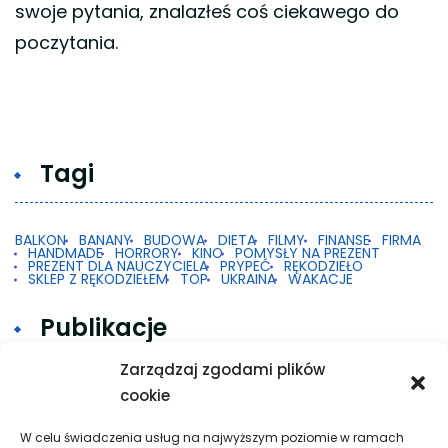
swoje pytania, znalazłeś coś ciekawego do
poczytania.
Tagi
BALKON
BANANY
BUDOWA
DIETA
FILMY
FINANSE
FIRMA
HANDMADE
HORRORY
KINO
POMYSŁY NA PREZENT
PREZENT DLA NAUCZYCIELA
PRYPEĆ
RĘKODZIEŁO
SKLEP Z RĘKODZIEŁEM
TOP
UKRAINA
WAKACJE
Publikacje
Zarządzaj zgodami plików
cookie
Gdy 2FA w Google na Androidzie nie działa
Taxi w praktyce: krótkie trasy, dalsze przejazdy
W celu świadczenia usług na najwyższym poziomie w ramach