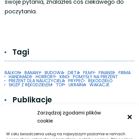
swoje pytania, znalazłeś coś ciekawego do
poczytania.
Tagi
BALKON
BANANY
BUDOWA
DIETA
FILMY
FINANSE
FIRMA
HANDMADE
HORRORY
KINO
POMYSŁY NA PREZENT
PREZENT DLA NAUCZYCIELA
PRYPEĆ
RĘKODZIEŁO
SKLEP Z RĘKODZIEŁEM
TOP
UKRAINA
WAKACJE
Publikacje
Zarządzaj zgodami plików
cookie
Gdy 2FA w Google na Androidzie nie działa
Taxi w praktyce: krótkie trasy, dalsze przejazdy
W celu świadczenia usług na najwyższym poziomie w ramach