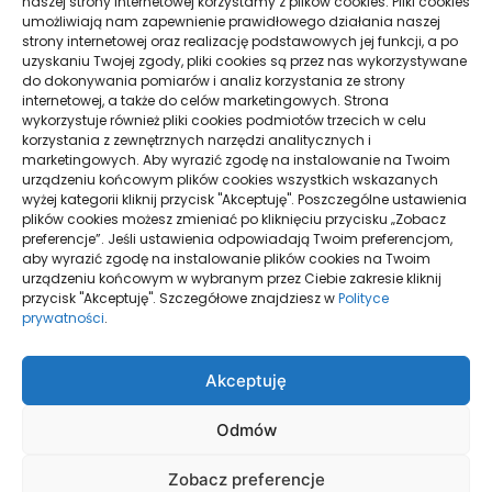
naszej strony internetowej korzystamy z plików cookies. Pliki cookies
i spokojna organizacja podróży
umożliwiają nam zapewnienie prawidłowego działania naszej
strony internetowej oraz realizację podstawowych jej funkcji, a po
Pielęgnacja podłogi po remoncie: jak wydłużyć
uzyskaniu Twojej zgody, pliki cookies są przez nas wykorzystywane
dobry efekt
do dokonywania pomiarów i analiz korzystania ze strony
internetowej, a także do celów marketingowych. Strona
Taxi Nowy Sącz–Znamirowice: plaża i przystań
wykorzystuje również pliki cookies podmiotów trzecich w celu
korzystania z zewnętrznych narzędzi analitycznych i
marketingowych. Aby wyrazić zgodę na instalowanie na Twoim
urządzeniu końcowym plików cookies wszystkich wskazanych
Strony
wyżej kategorii kliknij przycisk "Akceptuję". Poszczególne ustawienia
plików cookies możesz zmieniać po kliknięciu przycisku „Zobacz
preferencje”. Jeśli ustawienia odpowiadają Twoim preferencjom,
aby wyrazić zgodę na instalowanie plików cookies na Twoim
urządzeniu końcowym w wybranym przez Ciebie zakresie kliknij
Polityka Prywatności
przycisk "Akceptuję". Szczegółowe znajdziesz w
Polityce
prywatności
.
Strona główna
Akceptuję
Odmów
Zobacz preferencje